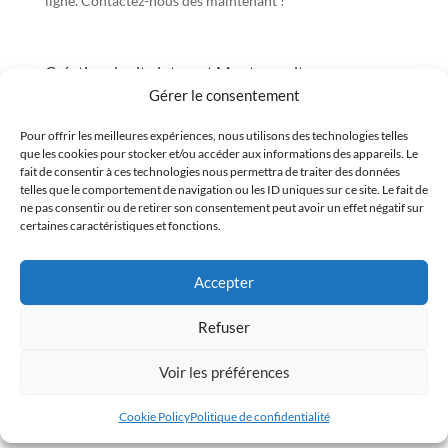
ligne. Contactez-nous dès maintenant !”
Création de site internet Montrevault
“Création de site internet Montrevault : Des solutions
Gérer le consentement
web sur mesure pour booster votre visibilité et attirer
Pour offrir les meilleures expériences, nous utilisons des technologies telles
plus de clients.”
que les cookies pour stocker et/ou accéder aux informations des appareils. Le
fait de consentir à ces technologies nous permettra de traiter des données
telles que le comportement de navigation ou les ID uniques sur ce site. Le fait de
Création de site internet Montreuil-Juigné
ne pas consentir ou de retirer son consentement peut avoir un effet négatif sur
certaines caractéristiques et fonctions.
Création de site internet Montreuil-Juigné : des solutions
web sur mesure pour booster votre présence en ligne et
attirer plus de clients.
Accepter
Refuser
Création de site internet Montreuil
Création de site internet à Montreuil : services web sur
Voir les préférences
mesure pour dynamiser votre présence en ligne. Design
moderne, SEO et maintenance.
Cookie Policy
Politique de confidentialité