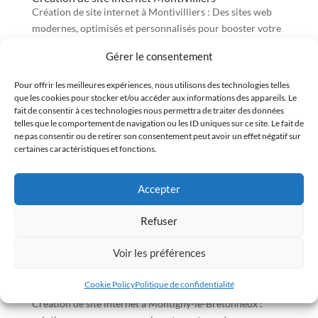
Création de site internet à Montivilliers : Des sites web
modernes, optimisés et personnalisés pour booster votre
visibilité en ligne.
Gérer le consentement
Pour offrir les meilleures expériences, nous utilisons des technologies telles
Création de site internet Montigny-lès-Metz
que les cookies pour stocker et/ou accéder aux informations des appareils. Le
Création de site internet à Montigny-lès-Metz : Solutions
fait de consentir à ces technologies nous permettra de traiter des données
telles que le comportement de navigation ou les ID uniques sur ce site. Le fait de
sur mesure pour votre présence en ligne, modernes et
ne pas consentir ou de retirer son consentement peut avoir un effet négatif sur
performantes. Contactez-nous!
certaines caractéristiques et fonctions.
Accepter
Création de site internet Montigny-lès-Cormeilles
Création de site internet à Montigny-lès-Cormeilles :
Refuser
Solutions sur-mesure et innovantes pour booster votre
présence en ligne. Contactez-nous !
Voir les préférences
Cookie Policy
Politique de confidentialité
Création de site internet Montigny-le-Bretonneux
Création de site internet à Montigny-le-Bretonneux :