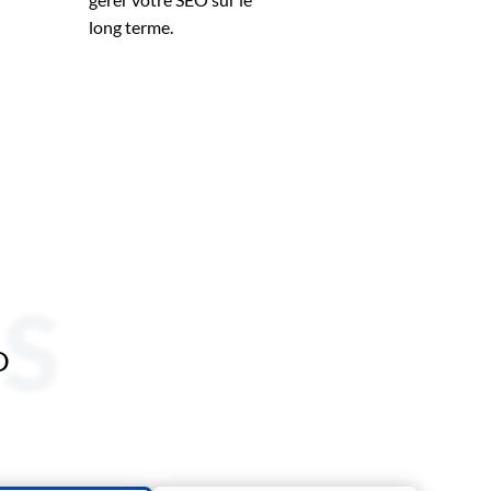
long terme.
S
O