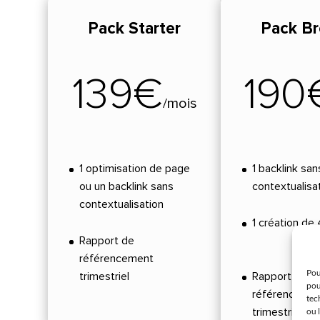
Pack Starter
Pack Br
139€
190
/
mois
1 optimisation de page
1 backlink san
ou un backlink sans
contextualisa
contextualisation
1 création d
Rapport de
référencement
Pou
trimestriel
Rapport de
pou
référenceme
tec
trimestriel
ou 