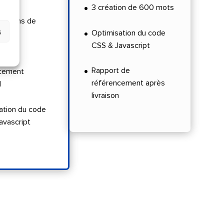
3 création de 600 mots
isations de
s
Optimisation du code
CSS & Javascript
 de
Rapport de
cement
référencement après
l
livraison
ation du code
avascript