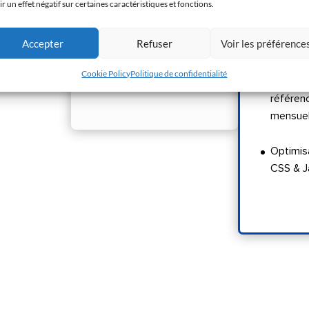
ir un effet négatif sur certaines caractéristiques et fonctions.
Rapport de
référencement mensuel
2 optim
Accepter
Refuser
Voir les préférence
page
Optimisation du code
Cookie Policy
Politique de confidentialité
CSS & Javascript
Rapport
référen
mensue
Optimis
CSS & J