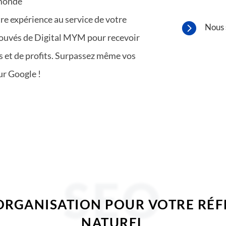
 monde
re expérience au service de votre

Nous 
prouvés de Digital MYM pour recevoir
ts et de profits. Surpassez même vos
ur Google !
SEO
 ORGANISATION POUR VOTRE RÉ
NATUREL