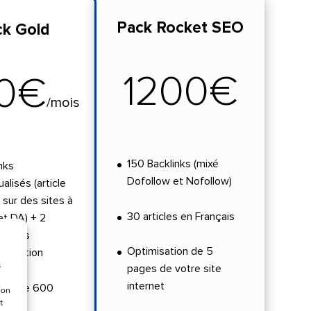
Pack Rocket SEO
ck Gold
1200€
0€
/
mois
150 Backlinks (mixé
nks
Dofollow et Nofollow)
alisés (article
sur des sites à
30 articles en Français
et DA) + 2
ks sans
Optimisation de 5
alisation
s
pages de votre site
internet
ions de 600
ion
t