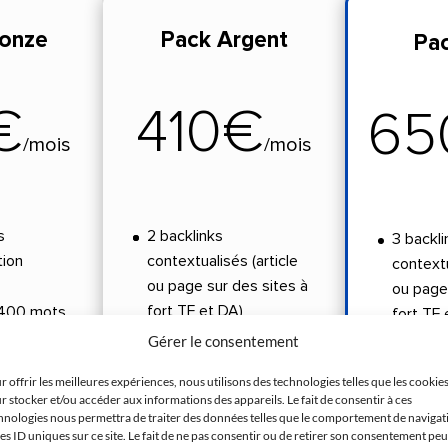
onze
Pack Argent
Pa
€
410€
65
/
mois
/
mois
s
2 backlinks
3 backli
tion
contextualisés (article
contextu
ou page sur des sites à
ou page 
fort TF et DA)
e 400 mots
fort TF 
backlin
Gérer le consentement
1 création de 500 mots
contextu
r offrir les meilleures expériences, nous utilisons des technologies telles que les cookie
ou 1 optimisation de
r stocker et/ou accéder aux informations des appareils. Le fait de consentir à ces
page
nt
2 créat
hnologies nous permettra de traiter des données telles que le comportement de navigat
les ID uniques sur ce site. Le fait de ne pas consentir ou de retirer son consentement peu
mots